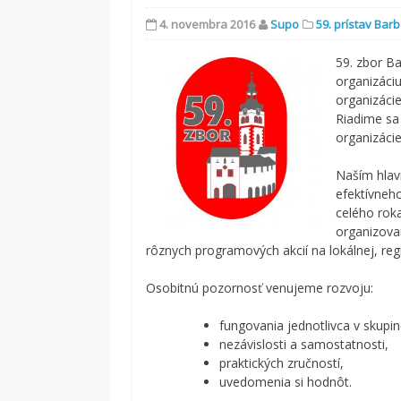
4. novembra 2016
Supo
59. prístav Bar
59. zbor B
organizáciu
organizáci
Riadime sa
organizácie
Naším hlav
efektívneh
celého rok
organizova
rôznych programových akcií na lokálnej, reg
Osobitnú pozornosť venujeme rozvoju:
fungovania jednotlivca v skupin
nezávislosti a samostatnosti,
praktických zručností,
uvedomenia si hodnôt.