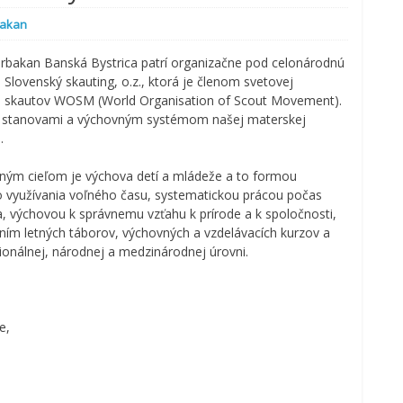
bakan
arbakan Banská Bystrica patrí organizačne pod celonárodnú
 Slovenský skauting, o.z., ktorá je členom svetovej
e skautov WOSM (World Organisation of Scout Movement).
 stanovami a výchovným systémom našej materskej
.
ným cieľom je výchova detí a mládeže a to formou
o využívania voľného času, systematickou prácou počas
a, výchovou k správnemu vzťahu k prírode a k spoločnosti,
ním letných táborov, výchovných a vzdelávacích kurzov a
ionálnej, národnej a medzinárodnej úrovni.
e,