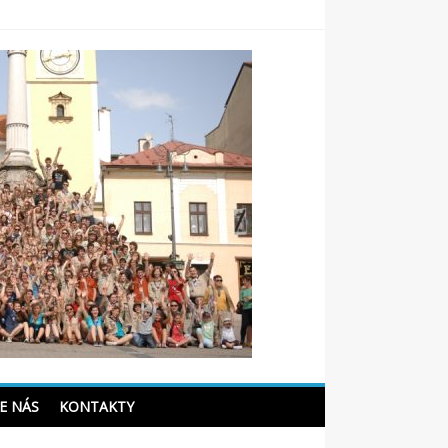
Oficiálna stránka 59. a
89.zboru
E NÁS
KONTAKTY