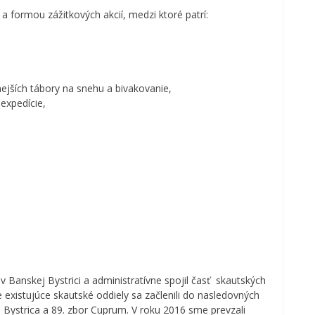
 formou zážitkových akcií, medzi ktoré patrí:
nejších tábory na snehu a bivakovanie,
expedície,
 v Banskej Bystrici a administratívne spojil časť skautských
e existujúce skautské oddiely sa začlenili do nasledovných
 Bystrica a 89. zbor Cuprum. V roku 2016 sme prevzali