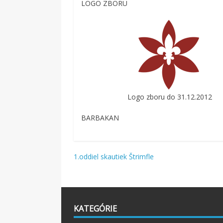
LOGO ZBORU
Logo zboru do 31.12.2012
BARBAKAN
Navigácia
1.oddiel skautiek Štrimfle
v
článku
KATEGÓRIE