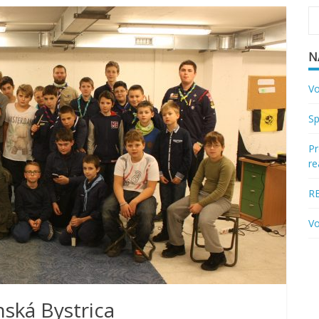
N
Vo
Sp
Pr
re
R
Vo
ská Bystrica