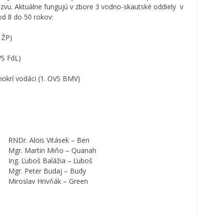
vu. Aktuálne fungujú v zbore 3 vodno-skautské oddiely v
od 8 do 50 rokov:
 ŽP)
VS FdL)
mokrí vodáci (1. OVS BMV)
RNDr. Alois Vitásek – Ben
Mgr. Martin Miňo – Quanah
Ing. Ľuboš Balážia – Ľuboš
Mgr. Peter Budaj – Budy
Miroslav Hrivňák – Green