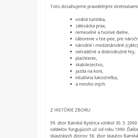
Toto dosahujeme pravidelnými stretnutiami a
vodná turistika,
zálesácka prax,
remeselné a tvorivé dielne,
táborenie v tee-pee, pre nároč
národné i medzinárodné (cyklo)
netradičné a dobrodružné hry,
plachtenie,
skalolezectvo,
jazda na koni,
intuitívna lukostreľba,
a mnoho iných.
Z HISTÓRIE ZBORU:
59. zbor Banská Bystrica vznikol 30. 5. 2000
oddielov fungujúcich už od roku 1990. Ďalši
skautských zborov: 56. zbor skautov Banská