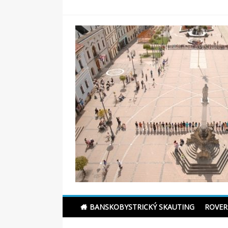
Skip
to
content
Skauting Banská Bys
BANSKOBYSTRICKÝ SKAUTING
ROVER