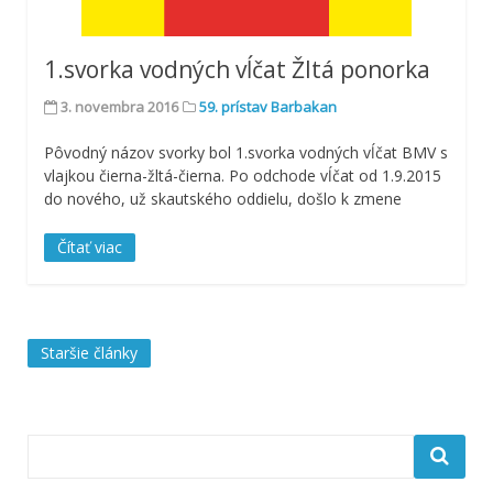
1.svorka vodných vĺčat Žltá ponorka
3. novembra 2016
59. prístav Barbakan
Pôvodný názov svorky bol 1.svorka vodných vĺčat BMV s
vlajkou čierna-žltá-čierna. Po odchode vĺčat od 1.9.2015
do nového, už skautského oddielu, došlo k zmene
Čítať viac
Navigácia
Staršie články
v
článkoch