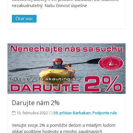
nezabudnuteľný. Našu činnosť úspešne
Čítať viac
Darujte nám 2%
13. februára 2022
59. prístav Barbakan
,
Podporte nás
Venujte svoje 2% a pomôžte deťom a mladým ľuďom
získať pozitívne hodnoty a mnoho zaujímavých