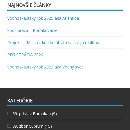
NAJNOVŠIE ČLÁNKY
Vodnoskautský rok 2025 aka Atlantída
Spolupráca – Poďakovanie
Projekt – Miesto, kde kreativita sa stáva realitou
REGISTRÁCIA 2024
Vodnoskautský rok 2023 aka Vodný svet
KATEGÓRIE
59. prístav Barbakan
(9)
89. zbor Cuprum
(15)