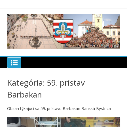
Skip
to
content
Ofic
str
59. 
89.
Skauting Banská Bystrica
Kategória:
59. prístav
Barbakan
Obsah týkajúci sa 59. prístavu Barbakan Banská Bystrica