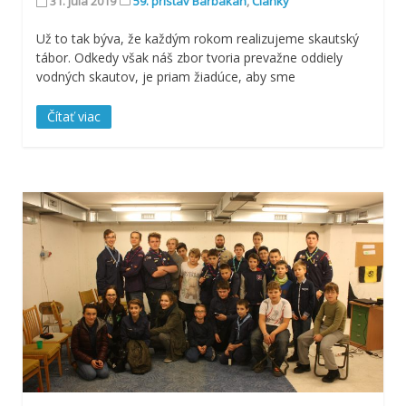
31. júla 2019
59. prístav Barbakan
,
Články
Už to tak býva, že každým rokom realizujeme skautský
tábor. Odkedy však náš zbor tvoria prevažne oddiely
vodných skautov, je priam žiadúce, aby sme
Čítať viac