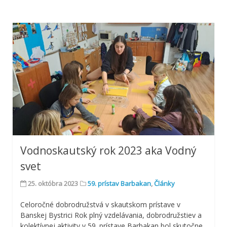
Vodnoskautský rok 2023 aka Vodný
svet
25. októbra 2023
59. prístav Barbakan
,
Články
Celoročné dobrodružstvá v skautskom prístave v
Banskej Bystrici Rok plný vzdelávania, dobrodružstiev a
kolektívnej aktivity v 59. prístave Barbakan bol skutočne