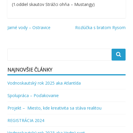
(1.oddiel skautov Strážci ohňa – Mustangy)
Navigácia
Jarné vody – Ostravice
Rozlúčka s bratom Rysom
v
článku
NAJNOVŠIE ČLÁNKY
Vodnoskautský rok 2025 aka Atlantída
Spolupráca – Poďakovanie
Projekt – Miesto, kde kreativita sa stáva realitou
REGISTRÁCIA 2024
Vodnoskautský rok 2023 aka Vodný svet