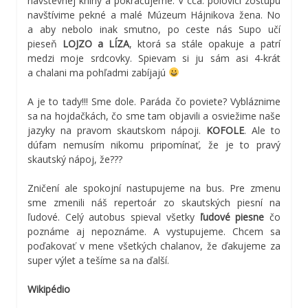
návštevnej knihy a pokračujeme. V cca. polovici zostupu
navštívime pekné a malé Múzeum Hájnikova žena. No
a aby nebolo inak smutno, po ceste nás Supo učí
pieseň
LOJZO a LÍZA
, ktorá sa stále opakuje a patrí
medzi moje srdcovky. Spievam si ju sám asi 4-krát
a chalani ma pohľadmi zabíjajú
A je to tady!!! Sme dole. Paráda čo poviete? Vybláznime
sa na hojdačkách, čo sme tam objavili a osviežime naše
jazyky na pravom skautskom nápoji.
KOFOLE
. Ale to
dúfam nemusím nikomu pripomínať, že je to pravý
skautský nápoj, že???
Zničení ale spokojní nastupujeme na bus. Pre zmenu
sme zmenili náš repertoár zo skautských piesní na
ľudové. Celý autobus spieval všetky
ľudové piesne
čo
poznáme aj nepoznáme. A vystupujeme. Chcem sa
poďakovať v mene všetkých chalanov, že ďakujeme za
super výlet a tešíme sa na ďalší.
Wikipédio