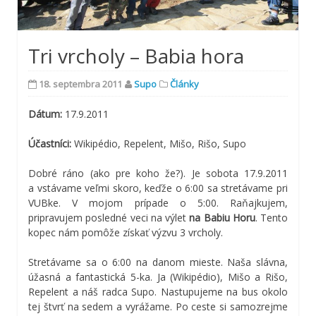
Tri vrcholy – Babia hora
18. septembra 2011
Supo
Články
Dátum:
17.9.2011
Účastníci:
Wikipédio, Repelent, Mišo, Rišo, Supo
Dobré ráno (ako pre koho že?). Je sobota 17.9.2011
a vstávame veľmi skoro, keďže o 6:00 sa stretávame pri
VUBke. V mojom prípade o 5:00. Raňajkujem,
pripravujem posledné veci na výlet
na Babiu Horu
. Tento
kopec nám pomôže získať výzvu 3 vrcholy.
Stretávame sa o 6:00 na danom mieste. Naša slávna,
úžasná a fantastická 5-ka. Ja (Wikipédio), Mišo a Rišo,
Repelent a náš radca Supo. Nastupujeme na bus okolo
tej štvrť na sedem a vyrážame. Po ceste si samozrejme