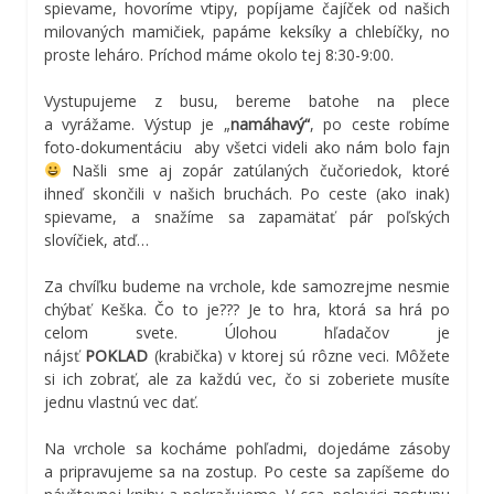
spievame, hovoríme vtipy, popíjame čajíček od našich
milovaných mamičiek, papáme keksíky a chlebíčky, no
proste leháro. Príchod máme okolo tej 8:30-9:00.
Vystupujeme z busu, bereme batohe na plece
a vyrážame. Výstup je „
namáhavý“
, po ceste robíme
foto-dokumentáciu aby všetci videli ako nám bolo fajn
Našli sme aj zopár zatúlaných čučoriedok, ktoré
ihneď skončili v našich bruchách. Po ceste (ako inak)
spievame, a snažíme sa zapamätať pár poľských
slovíčiek, atď…
Za chvíľku budeme na vrchole, kde samozrejme nesmie
chýbať Keška. Čo to je??? Je to hra, ktorá sa hrá po
celom svete. Úlohou hľadačov je
nájsť
POKLAD
(krabička) v ktorej sú rôzne veci. Môžete
si ich zobrať, ale za každú vec, čo si zoberiete musíte
jednu vlastnú vec dať.
Na vrchole sa kocháme pohľadmi, dojedáme zásoby
a pripravujeme sa na zostup. Po ceste sa zapíšeme do