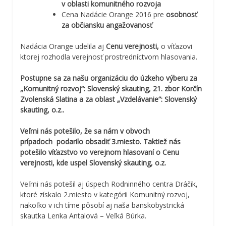
v oblasti komunitného rozvoja
Cena Nadácie Orange 2016 pre
osobnosť
za občiansku angažovanosť
Nadácia Orange udelila aj
Cenu verejnosti,
o víťazovi
ktorej rozhodla verejnosť prostredníctvom hlasovania.
Postupne sa za našu organizáciu do úzkeho výberu za
„Komunitný rozvoj“: Slovenský skauting, 21. zbor Korčín
Zvolenská Slatina a za oblast „Vzdelávanie“: Slovenský
skauting, o.z..
Veľmi nás potešilo, že sa nám v obvoch
prípadoch podarilo obsadiť 3.miesto. Taktiež nás
potešilo víťazstvo vo verejnom hlasovaní o Cenu
verejnosti, kde uspel Slovenský skauting, o.z.
Veľmi nás potešil aj úspech Rodninného centra Dráčik,
ktoré získalo 2.
miesto v kategórii Komunitný rozvoj,
nakoľko v ich tíme pôsobí aj naša banskobystrická
skautka Lenka Antalová – Veľká Búrka.