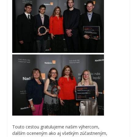
Touto cestou gratulujeme našim výhercom,
ďalším oceneným ako aj všetkým zúčastneným,