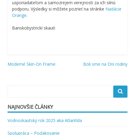
usporiadateľom a samozrejem verejnosti za ich silnú
podporu. Výsledky si môžete pozrieť na stránke
Nadácie
Orange
.
Banskobystrickí skauti
Navigácia
Moderné Skin-On Frame
Boli sme na Dni rodiny
v
článku
NAJNOVŠIE ČLÁNKY
Vodnoskautský rok 2025 aka Atlantída
Spolupráca – Poďakovanie